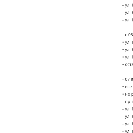
- ул.
- ул.
- ул.
- с 0
• ул.
• ул.
• ул.
• ост
- 07 
• все
• не
- пр-
- ул.
- ул.
- ул.
- ул.