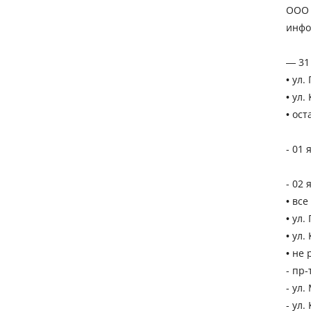
ООО 
инфо
— 31
• ул.
• ул.
• ост
- 01
- 02 
• все
• ул.
• ул.
• не
- пр-
- ул.
- ул.