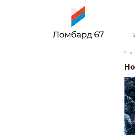
Глав
Но