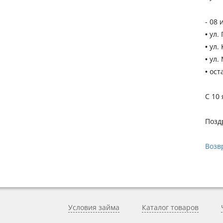
- 08 
• ул.
• ул.
• ул.
• ост
С 10
Позд
Возв
Условия займа
Каталог товаров