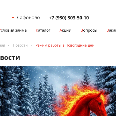
Сафоново
+7 (930) 303-50-10
Условия займа
Каталог
Акции
Вопросы
Вак
Выберите город
Смоленск
Вязьма
ная
Новости
Режим работы в Новогодние дни
Ярцево
вости
Сафоново
Рославль
Гагарин